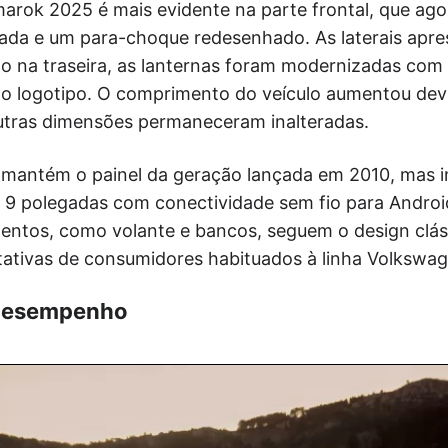
marok 2025 é mais evidente na parte frontal, que ag
inada e um para-choque redesenhado. As laterais apr
to na traseira, as lanternas foram modernizadas com 
a o logotipo. O comprimento do veículo aumentou dev
tras dimensões permaneceram inalteradas.
e mantém o painel da geração lançada em 2010, mas 
e 9 polegadas com conectividade sem fio para Androi
mentos, como volante e bancos, seguem o design clás
ativas de consumidores habituados à linha Volkswag
 Desempenho