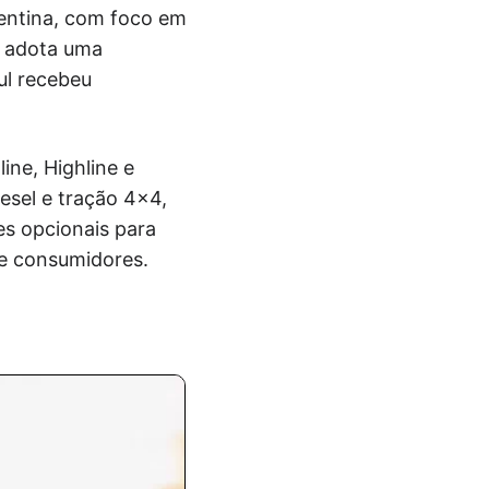
entina, com foco em
e adota uma
ul recebeu
ine, Highline e
sel e tração 4×4,
s opcionais para
de consumidores.