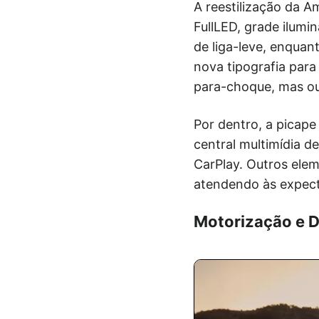
A reestilização da A
FullLED, grade ilum
de liga-leve, enquan
nova tipografia par
para-choque, mas ou
Por dentro, a picap
central multimídia d
CarPlay. Outros ele
atendendo às expect
Motorização e