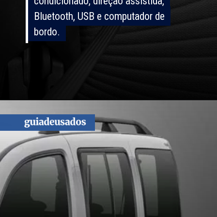
condicionado, direção assistida,
condicionado, direção assistida,
Bluetooth, USB e computador de
Bluetooth, USB e computador de
bordo.
bordo.