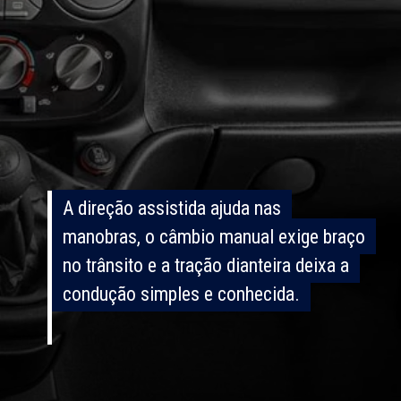
A direção assistida ajuda nas
A direção assistida ajuda nas
manobras, o câmbio manual exige braço
manobras, o câmbio manual exige braço
no trânsito e a tração dianteira deixa a
no trânsito e a tração dianteira deixa a
condução simples e conhecida.
condução simples e conhecida.