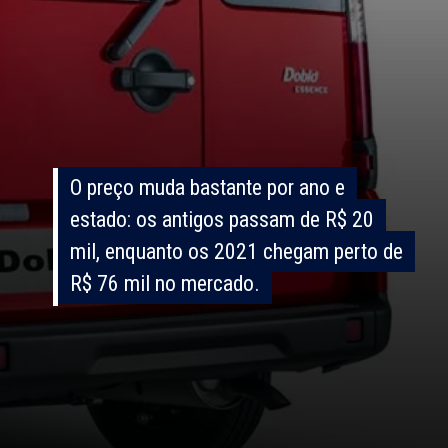
O preço muda bastante por ano e
O preço muda bastante por ano e
estado: os antigos passam de R$ 20
estado: os antigos passam de R$ 20
mil, enquanto os 2021 chegam perto de
mil, enquanto os 2021 chegam perto de
R$ 76 mil no mercado.
R$ 76 mil no mercado.