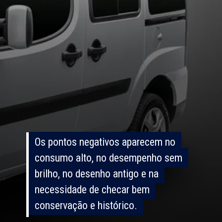
Os pontos negativos aparecem no
Os pontos negativos aparecem no
consumo alto, no desempenho sem
consumo alto, no desempenho sem
brilho, no desenho antigo e na
brilho, no desenho antigo e na
necessidade de checar bem
necessidade de checar bem
conservação e histórico.
conservação e histórico.