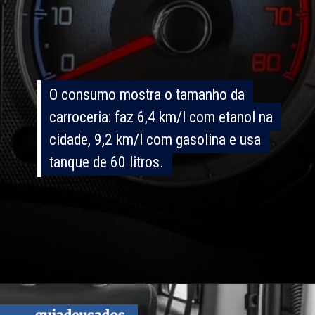
O consumo mostra o tamanho da
O consumo mostra o tamanho da
carroceria: faz 6,4 km/l com etanol na
carroceria: faz 6,4 km/l com etanol na
cidade, 9,2 km/l com gasolina e usa
cidade, 9,2 km/l com gasolina e usa
tanque de 60 litros.
tanque de 60 litros.