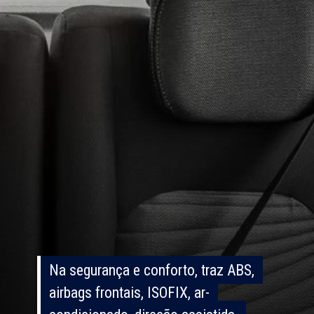
Na segurança e conforto, traz ABS,
Na segurança e conforto, traz ABS,
airbags frontais, ISOFIX, ar-
airbags frontais, ISOFIX, ar-