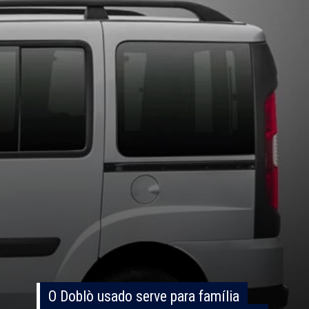
O Doblò usado serve para família
O Doblò usado serve para família