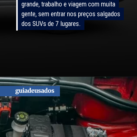
grande, trabalho e viagem com muita
grande, trabalho e viagem com muita
gente, sem entrar nos preços salgados
gente, sem entrar nos preços salgados
dos SUVs de 7 lugares.
dos SUVs de 7 lugares.