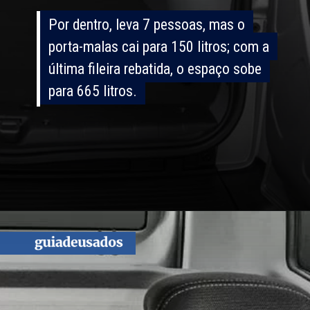
Por dentro, leva 7 pessoas, mas o
Por dentro, leva 7 pessoas, mas o
porta-malas cai para 150 litros; com a
porta-malas cai para 150 litros; com a
última fileira rebatida, o espaço sobe
última fileira rebatida, o espaço sobe
para 665 litros.
para 665 litros.