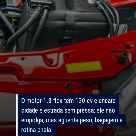
O motor 1.8 flex tem 130 cv e encara
O motor 1.8 flex tem 130 cv e encara
cidade e estrada sem pressa; ele não
cidade e estrada sem pressa; ele não
empolga, mas aguenta peso, bagagem e
empolga, mas aguenta peso, bagagem e
rotina cheia.
rotina cheia.