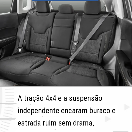
A tração 4x4 e a suspensão
A tração 4x4 e a suspensão
independente encaram buraco e
independente encaram buraco e
estrada ruim sem drama,
estrada ruim sem drama,