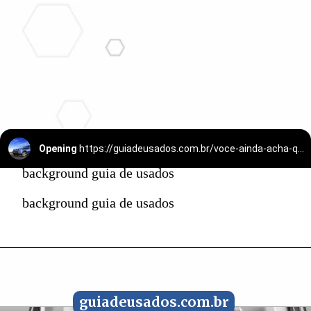
Opening
https://guiadeusados.com.br/voce-ainda-acha-que-suv-diesel-usado-e-furada-esse-jeep-compass-2016-entrega-mais-do-que-muitos-novos-e-os-numeros-explicam-por-que.html
background guia de usados
background guia de usados
guiadeusados.com.br
guiadeusados.com.br