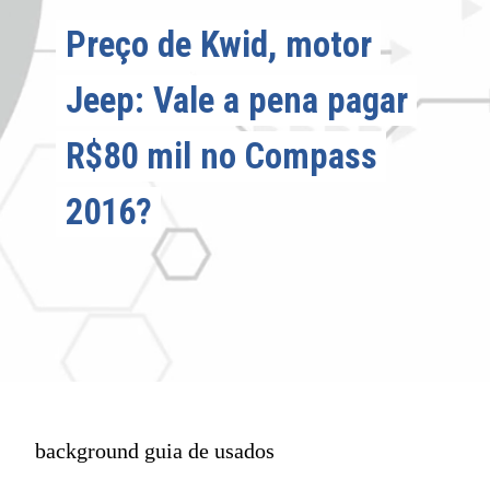
Preço de Kwid, motor
Preço de Kwid, motor
Jeep: Vale a pena pagar
Jeep: Vale a pena pagar
R$80 mil no Compass
R$80 mil no Compass
2016?
2016?
background guia de usados