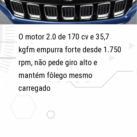
O motor 2.0 de 170 cv e 35,7
O motor 2.0 de 170 cv e 35,7
kgfm empurra forte desde 1.750
kgfm empurra forte desde 1.750
rpm, não pede giro alto e
rpm, não pede giro alto e
mantém fôlego mesmo
mantém fôlego mesmo
carregado
carregado