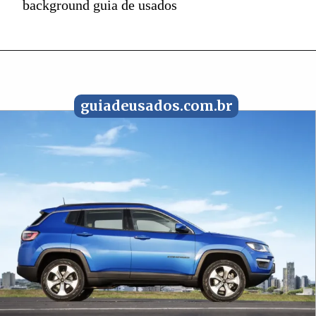
background guia de usados
guiadeusados.com.br
guiadeusados.com.br