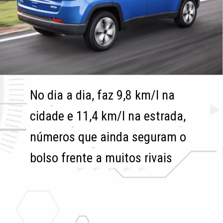
No dia a dia, faz 9,8 km/l na
No dia a dia, faz 9,8 km/l na
cidade e 11,4 km/l na estrada,
cidade e 11,4 km/l na estrada,
números que ainda seguram o
números que ainda seguram o
bolso frente a muitos rivais
bolso frente a muitos rivais