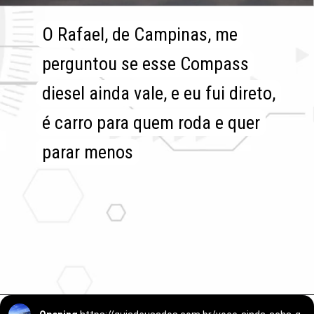
O Rafael, de Campinas, me
O Rafael, de Campinas, me
perguntou se esse Compass
perguntou se esse Compass
diesel ainda vale, e eu fui direto,
diesel ainda vale, e eu fui direto,
é carro para quem roda e quer
é carro para quem roda e quer
parar menos
parar menos