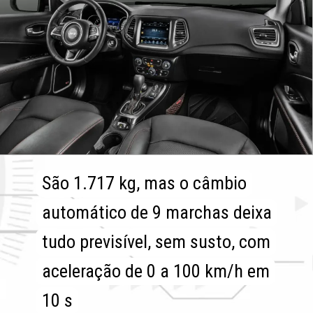
São 1.717 kg, mas o câmbio
São 1.717 kg, mas o câmbio
automático de 9 marchas deixa
automático de 9 marchas deixa
tudo previsível, sem susto, com
tudo previsível, sem susto, com
aceleração de 0 a 100 km/h em
aceleração de 0 a 100 km/h em
10 s
10 s