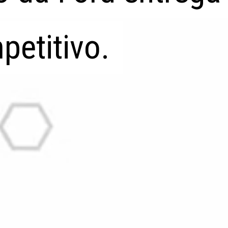
petitivo.
petitivo.