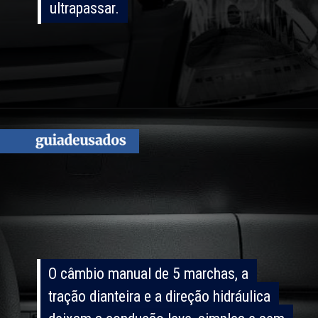
ultrapassar.
ultrapassar.
O câmbio manual de 5 marchas, a
O câmbio manual de 5 marchas, a
tração dianteira e a direção hidráulica
tração dianteira e a direção hidráulica