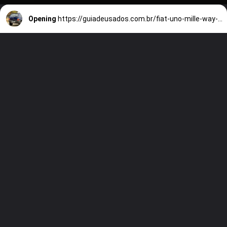
Opening
https://guiadeusados.com.br/fiat-uno-mille-way-2013-ainda-vale-quase-r-40-mil-o-detalhe-ignorado-nos-usados-explica-por-que-ele-sumiu-das-lojas.html