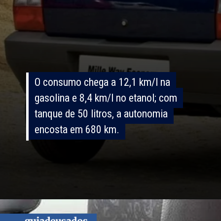
O consumo chega a 12,1 km/l na
O consumo chega a 12,1 km/l na
gasolina e 8,4 km/l no etanol; com
gasolina e 8,4 km/l no etanol; com
tanque de 50 litros, a autonomia
tanque de 50 litros, a autonomia
encosta em 680 km.
encosta em 680 km.