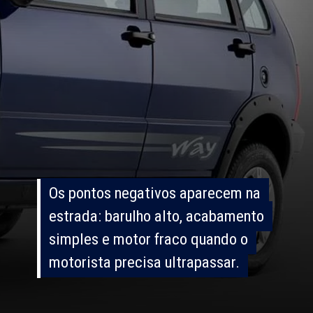
Os pontos negativos aparecem na
Os pontos negativos aparecem na
estrada: barulho alto, acabamento
estrada: barulho alto, acabamento
simples e motor fraco quando o
simples e motor fraco quando o
motorista precisa ultrapassar.
motorista precisa ultrapassar.