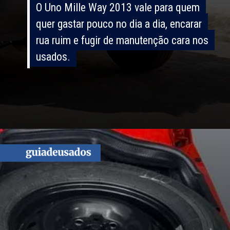
O Uno Mille Way 2013 vale para quem
O Uno Mille Way 2013 vale para quem
quer gastar pouco no dia a dia, encarar
quer gastar pouco no dia a dia, encarar
rua ruim e fugir de manutenção cara nos
rua ruim e fugir de manutenção cara nos
usados.
usados.