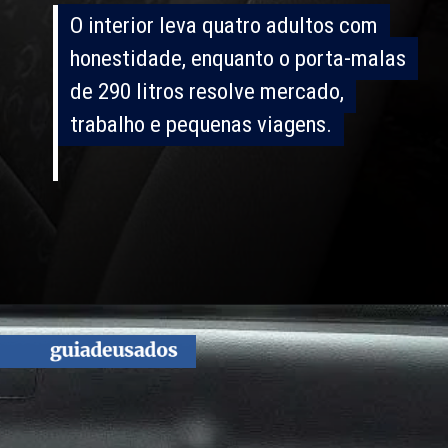
O interior leva quatro adultos com
O interior leva quatro adultos com
honestidade, enquanto o porta-malas
honestidade, enquanto o porta-malas
de 290 litros resolve mercado,
de 290 litros resolve mercado,
trabalho e pequenas viagens.
trabalho e pequenas viagens.