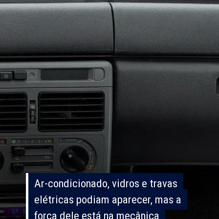
Ar-condicionado, vidros e travas
Ar-condicionado, vidros e travas
elétricas podiam aparecer, mas a
elétricas podiam aparecer, mas a
força dele está na mecânica
força dele está na mecânica