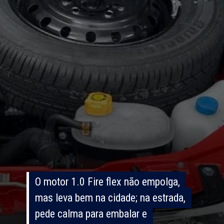
O motor 1.0 Fire flex não empolga,
O motor 1.0 Fire flex não empolga,
mas leva bem na cidade; na estrada,
mas leva bem na cidade; na estrada,
pede calma para embalar e
pede calma para embalar e