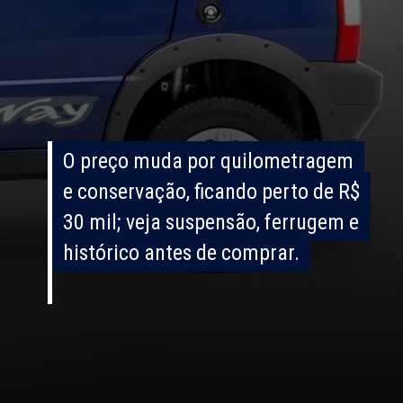
O preço muda por quilometragem
O preço muda por quilometragem
e conservação, ficando perto de R$
e conservação, ficando perto de R$
30 mil; veja suspensão, ferrugem e
30 mil; veja suspensão, ferrugem e
histórico antes de comprar.
histórico antes de comprar.