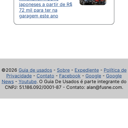
japoneses a partir de R$
72 mil para ter na
garagem este ano
©2026
Guia de usados
-
Sobre
-
Expediente
-
Política de
Privacidade
-
Contato
-
Facebook
-
Google
-
Google
News
-
Youtube
. O Guia De Usados é parte integrante do
CNPJ: 51.186.092/0001-87 - Contato: alan@fusne.com.