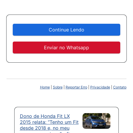
Continue Lendo
Enviar no Whatsapp
Home
|
Sobre
|
Reportar Erro
|
Privacidade
|
Contato
Dono de Honda Fit LX
2015 relata: “Tenho um Fit
desde 2018 e, no meu