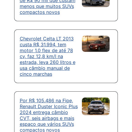
de R$ 90 mil que custam
menos que muitos SUVs
compactos novos
Chevrolet Celta LT 2013
custa R$ 31.994, tem
motor 1.0 flex de até 78
cv, faz 12,8 km/l na
estrada, leva 260 litros e
usa câmbio manual de
cinco marchas
Por R$ 105.486 na Fipe,
Renault Duster Iconic Plus
2024 entrega câmbio
CVT, seis airbags e mais
espaço que vários SUVs
compactos novos