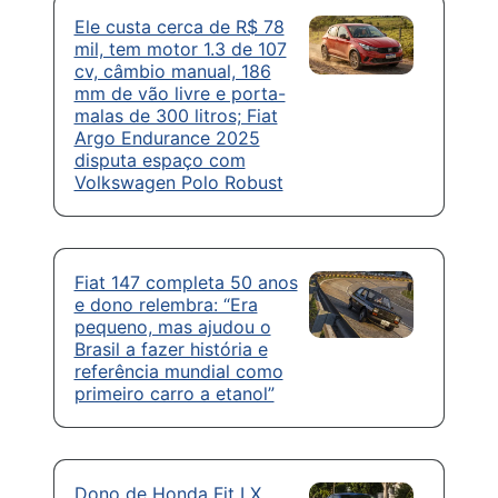
Ele custa cerca de R$ 78
mil, tem motor 1.3 de 107
cv, câmbio manual, 186
mm de vão livre e porta-
malas de 300 litros; Fiat
Argo Endurance 2025
disputa espaço com
Volkswagen Polo Robust
Fiat 147 completa 50 anos
e dono relembra: “Era
pequeno, mas ajudou o
Brasil a fazer história e
referência mundial como
primeiro carro a etanol”
Dono de Honda Fit LX