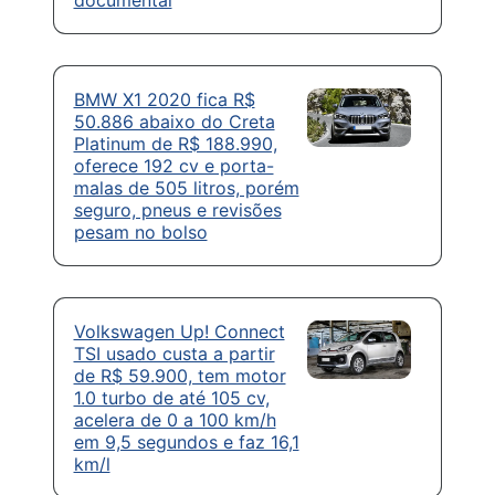
BMW X1 2020 fica R$
50.886 abaixo do Creta
Platinum de R$ 188.990,
oferece 192 cv e porta-
malas de 505 litros, porém
seguro, pneus e revisões
pesam no bolso
Volkswagen Up! Connect
TSI usado custa a partir
de R$ 59.900, tem motor
1.0 turbo de até 105 cv,
acelera de 0 a 100 km/h
em 9,5 segundos e faz 16,1
km/l