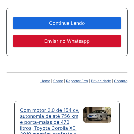
Continue Lendo
Enviar no Whatsapp
Home
|
Sobre
|
Reportar Erro
|
Privacidade
|
Contato
Com motor 2.0 de 154 cv,
autonomia de até 756 km
e porta-malas de 470
litros, Toyota Corolla XEi