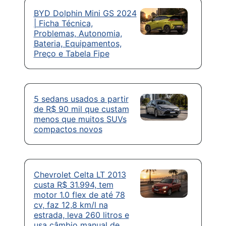
BYD Dolphin Mini GS 2024
| Ficha Técnica,
Problemas, Autonomia,
Bateria, Equipamentos,
Preço e Tabela Fipe
5 sedans usados a partir
de R$ 90 mil que custam
menos que muitos SUVs
compactos novos
Chevrolet Celta LT 2013
custa R$ 31.994, tem
motor 1.0 flex de até 78
cv, faz 12,8 km/l na
estrada, leva 260 litros e
usa câmbio manual de