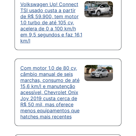
Volkswagen Up! Connect
TSI usado custa a partir
de R$ 59.900, tem motor
1.0 turbo de até 105 cv,
acelera de 0 a 100 km/h
em 9,5 segundos e faz 16,1
km/l
Com motor 1.0 de 80 cv,
câmbio manual de seis
marchas, consumo de até
15,6 km/l e manutenção
acessível, Chevrolet Onix
Joy 2019 custa cerca de
R$ 50 mil, mas oferece
menos equipamentos que
hatches mais recentes