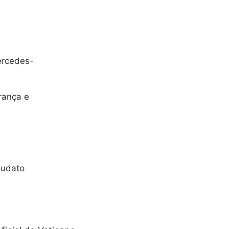
ercedes-
rança e
audato