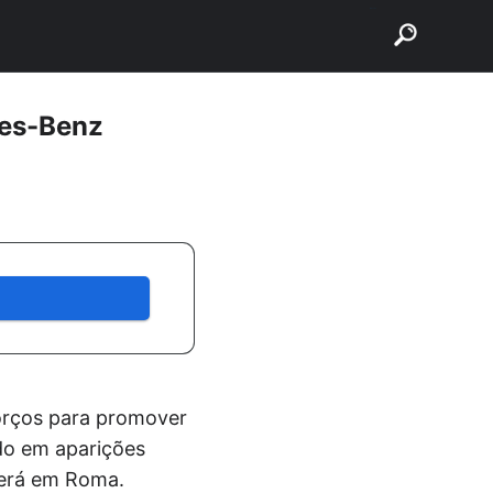
buscar
des-Benz
orços para promover
ado em aparições
cerá em Roma.