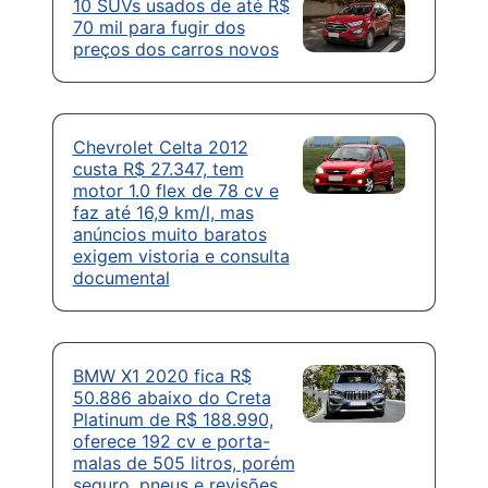
10 SUVs usados de até R$
70 mil para fugir dos
preços dos carros novos
Chevrolet Celta 2012
custa R$ 27.347, tem
motor 1.0 flex de 78 cv e
faz até 16,9 km/l, mas
anúncios muito baratos
exigem vistoria e consulta
documental
BMW X1 2020 fica R$
50.886 abaixo do Creta
Platinum de R$ 188.990,
oferece 192 cv e porta-
malas de 505 litros, porém
seguro, pneus e revisões