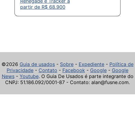
Renegade e Tracker a
partir de R$ 68.900
©2026
Guia de usados
-
Sobre
-
Expediente
-
Política de
Privacidade
-
Contato
-
Facebook
-
Google
-
Google
News
-
Youtube
. O Guia De Usados é parte integrante do
CNPJ: 51.186.092/0001-87 - Contato: alan@fusne.com.