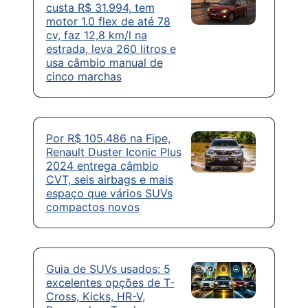
custa R$ 31.994, tem
motor 1.0 flex de até 78
cv, faz 12,8 km/l na
estrada, leva 260 litros e
usa câmbio manual de
cinco marchas
Por R$ 105.486 na Fipe,
Renault Duster Iconic Plus
2024 entrega câmbio
CVT, seis airbags e mais
espaço que vários SUVs
compactos novos
Guia de SUVs usados: 5
excelentes opções de T-
Cross, Kicks, HR-V,