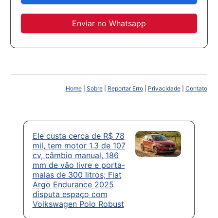
Enviar no Whatsapp
Home
|
Sobre
|
Reportar Erro
|
Privacidade
|
Contato
Ele custa cerca de R$ 78
mil, tem motor 1.3 de 107
cv, câmbio manual, 186
mm de vão livre e porta-
malas de 300 litros; Fiat
Argo Endurance 2025
disputa espaço com
Volkswagen Polo Robust