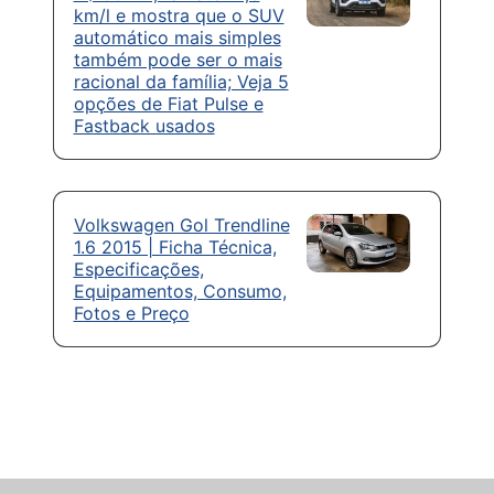
km/l e mostra que o SUV
automático mais simples
também pode ser o mais
racional da família; Veja 5
opções de Fiat Pulse e
Fastback usados
Volkswagen Gol Trendline
1.6 2015 | Ficha Técnica,
Especificações,
Equipamentos, Consumo,
Fotos e Preço