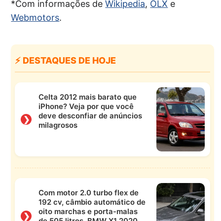
*Com informações de
Wikipedia
,
OLX
e
Webmotors
.
⚡ DESTAQUES DE HOJE
Celta 2012 mais barato que
iPhone? Veja por que você
deve desconfiar de anúncios
❯
milagrosos
Com motor 2.0 turbo flex de
192 cv, câmbio automático de
oito marchas e porta-malas
❯
de 505 litros, BMW X1 2020