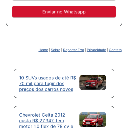
Enviar no Whatsapp
Home
|
Sobre
|
Reportar Erro
|
Privacidade
|
Contato
10 SUVs usados de até R$
70 mil para fugir dos
preços dos carros novos
Chevrolet Celta 2012
custa R$ 27.347, tem
motor 1.0 flex de 78 cv e