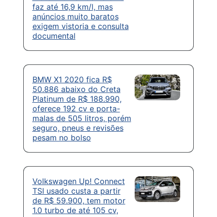
faz até 16,9 km/l, mas
anúncios muito baratos
exigem vistoria e consulta
documental
BMW X1 2020 fica R$
50.886 abaixo do Creta
Platinum de R$ 188.990,
oferece 192 cv e porta-
malas de 505 litros, porém
seguro, pneus e revisões
pesam no bolso
Volkswagen Up! Connect
TSI usado custa a partir
de R$ 59.900, tem motor
1.0 turbo de até 105 cv,