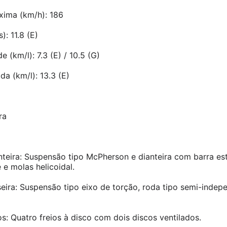
xima (km/h): 186
: 11.8 (E)
(km/l): 7.3 (E) / 10.5 (G)
a (km/l): 13.3 (E)
ra
teira: Suspensão tipo McPherson e dianteira com barra est
 e molas helicoidal.
eira: Suspensão tipo eixo de torção, roda tipo semi-indep
os: Quatro freios à disco com dois discos ventilados.