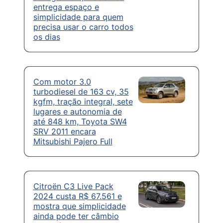
entrega espaço e
simplicidade para quem
precisa usar o carro todos
os dias
Com motor 3.0
turbodiesel de 163 cv, 35
kgfm, tração integral, sete
lugares e autonomia de
até 848 km, Toyota SW4
SRV 2011 encara
Mitsubishi Pajero Full
Citroën C3 Live Pack
2024 custa R$ 67.561 e
mostra que simplicidade
ainda pode ter câmbio