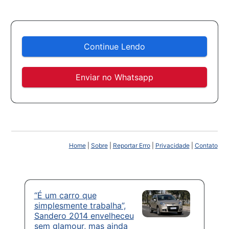
Continue Lendo
Enviar no Whatsapp
Home
|
Sobre
|
Reportar Erro
|
Privacidade
|
Contato
“É um carro que
simplesmente trabalha”,
Sandero 2014 envelheceu
sem glamour, mas ainda