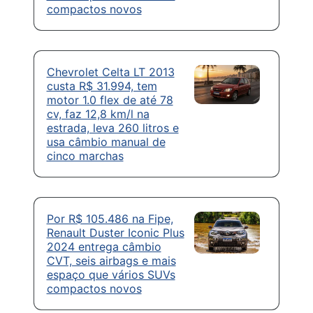
compactos novos
Chevrolet Celta LT 2013
custa R$ 31.994, tem
motor 1.0 flex de até 78
cv, faz 12,8 km/l na
estrada, leva 260 litros e
usa câmbio manual de
cinco marchas
Por R$ 105.486 na Fipe,
Renault Duster Iconic Plus
2024 entrega câmbio
CVT, seis airbags e mais
espaço que vários SUVs
compactos novos