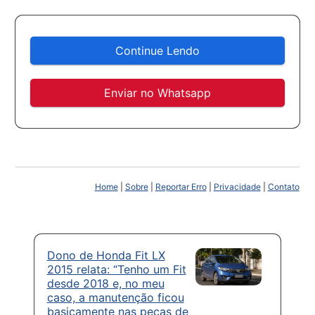
Continue Lendo
Enviar no Whatsapp
Home
|
Sobre
|
Reportar Erro
|
Privacidade
|
Contato
Dono de Honda Fit LX
2015 relata: “Tenho um Fit
desde 2018 e, no meu
caso, a manutenção ficou
basicamente nas peças de