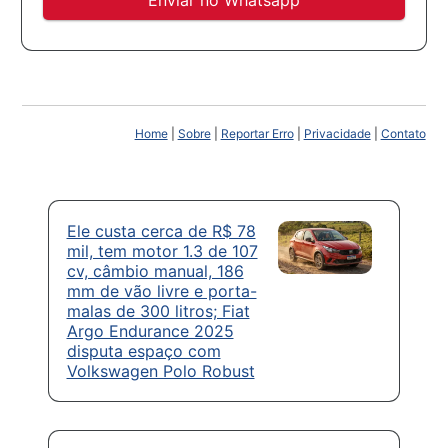
Home
|
Sobre
|
Reportar Erro
|
Privacidade
|
Contato
Ele custa cerca de R$ 78
mil, tem motor 1.3 de 107
cv, câmbio manual, 186
mm de vão livre e porta-
malas de 300 litros; Fiat
Argo Endurance 2025
disputa espaço com
Volkswagen Polo Robust