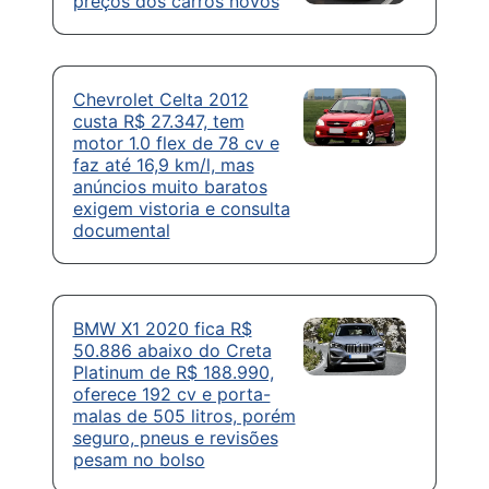
preços dos carros novos
Chevrolet Celta 2012
custa R$ 27.347, tem
motor 1.0 flex de 78 cv e
faz até 16,9 km/l, mas
anúncios muito baratos
exigem vistoria e consulta
documental
BMW X1 2020 fica R$
50.886 abaixo do Creta
Platinum de R$ 188.990,
oferece 192 cv e porta-
malas de 505 litros, porém
seguro, pneus e revisões
pesam no bolso