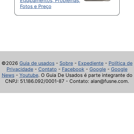
Equipamentos, Problemas,
Fotos e Preço
©2026
Guia de usados
-
Sobre
-
Expediente
-
Política de
Privacidade
-
Contato
-
Facebook
-
Google
-
Google
News
-
Youtube
. O Guia De Usados é parte integrante do
CNPJ: 51.186.092/0001-87 - Contato: alan@fusne.com.