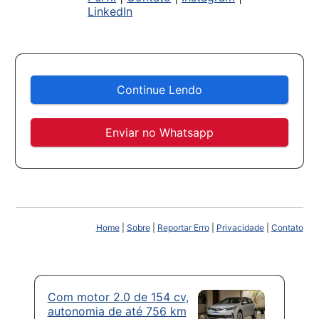
LinkedIn
Continue Lendo
Enviar no Whatsapp
Home
|
Sobre
|
Reportar Erro
|
Privacidade
|
Contato
Com motor 2.0 de 154 cv,
autonomia de até 756 km