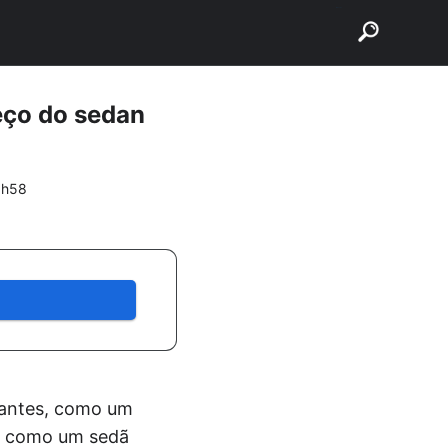
buscar
eço do sedan
3h58
santes, como um
ão como um sedã