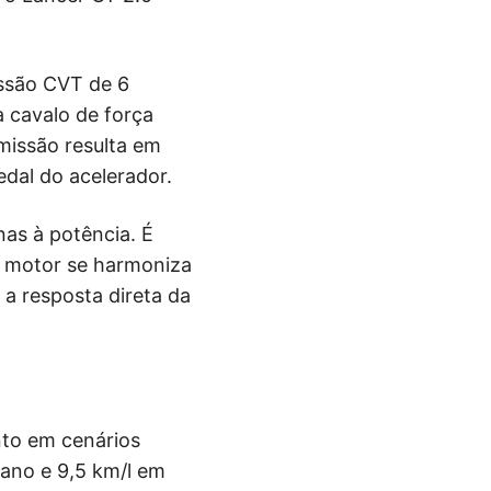
issão CVT de 6
 cavalo de força
missão resulta em
dal do acelerador.
as à potência. É
o motor se harmoniza
a resposta direta da
nto em cenários
ano e 9,5 km/l em