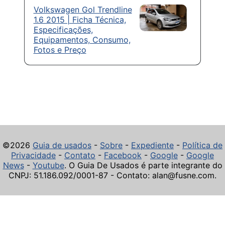
Volkswagen Gol Trendline
1.6 2015 | Ficha Técnica,
Especificações,
Equipamentos, Consumo,
Fotos e Preço
©2026
Guia de usados
-
Sobre
-
Expediente
-
Política de
Privacidade
-
Contato
-
Facebook
-
Google
-
Google
News
-
Youtube
. O Guia De Usados é parte integrante do
CNPJ: 51.186.092/0001-87 - Contato: alan@fusne.com.