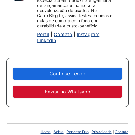
Especialista em traduzir a engenharia
de lançamentos e monitorar a
desvalorização de usados. No
Carro.Blog.br, assina testes técnicos e
guias de compra com foco em
durabilidade e custo-benefício.
Perfil
|
Contato
|
Instagram
|
LinkedIn
Continue Lendo
Enviar no Whatsapp
Home
|
Sobre
|
Reportar Erro
|
Privacidade
|
Contato