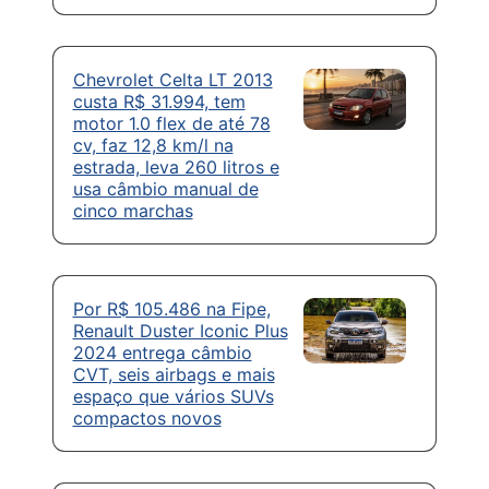
Chevrolet Celta LT 2013
custa R$ 31.994, tem
motor 1.0 flex de até 78
cv, faz 12,8 km/l na
estrada, leva 260 litros e
usa câmbio manual de
cinco marchas
Por R$ 105.486 na Fipe,
Renault Duster Iconic Plus
2024 entrega câmbio
CVT, seis airbags e mais
espaço que vários SUVs
compactos novos