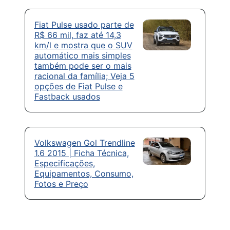
Fiat Pulse usado parte de
R$ 66 mil, faz até 14,3
km/l e mostra que o SUV
automático mais simples
também pode ser o mais
racional da família; Veja 5
opções de Fiat Pulse e
Fastback usados
Volkswagen Gol Trendline
1.6 2015 | Ficha Técnica,
Especificações,
Equipamentos, Consumo,
Fotos e Preço