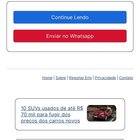
Continue Lendo
Enviar no Whatsapp
Home
|
Sobre
|
Reportar Erro
|
Privacidade
|
Contato
10 SUVs usados de até R$
70 mil para fugir dos
preços dos carros novos