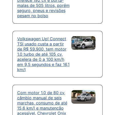
oferece 192 cv e porta-
malas de 505 litros, porém
seguro, pneus e revisões
pesam no bolso
Volkswagen Up! Connect
TSI usado custa a partir
de R$ 59.900, tem motor
1.0 turbo de até 105 cv,
acelera de 0 a 100 km/h
em 9,5 segundos e faz 16,1
km/l
Com motor 1.0 de 80 cv,
câmbio manual de seis
marchas, consumo de até
15,6 km/l e manutenção
acessível, Chevrolet Onix