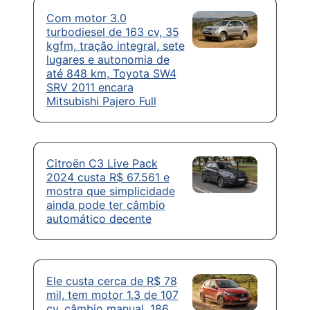
Com motor 3.0
turbodiesel de 163 cv, 35
kgfm, tração integral, sete
lugares e autonomia de
até 848 km, Toyota SW4
SRV 2011 encara
Mitsubishi Pajero Full
Citroën C3 Live Pack
2024 custa R$ 67.561 e
mostra que simplicidade
ainda pode ter câmbio
automático decente
Ele custa cerca de R$ 78
mil, tem motor 1.3 de 107
cv, câmbio manual, 186