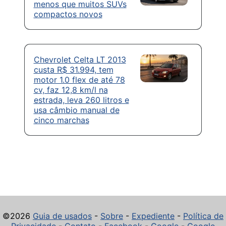
menos que muitos SUVs
compactos novos
Chevrolet Celta LT 2013
custa R$ 31.994, tem
motor 1.0 flex de até 78
cv, faz 12,8 km/l na
estrada, leva 260 litros e
usa câmbio manual de
cinco marchas
©2026
Guia de usados
-
Sobre
-
Expediente
-
Política de
Privacidade
-
Contato
-
Facebook
-
Google
-
Google