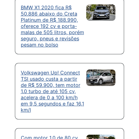
BMW X1 2020 fica R$
50.886 abaixo do Creta
Platinum de R$ 188.990,
oferece 192 cv e porta-
malas de 505 litros, porém
seguro, pneus e revisões
pesam no bolso
Volkswagen Up! Connect
TSI usado custa a partir
de R$ 59.900, tem motor
1.0 turbo de até 105 cv,
acelera de 0 a 100 km/h
em 9,5 segundos e faz 16,1
km/l
Com motor 1.0 de 80 cv,