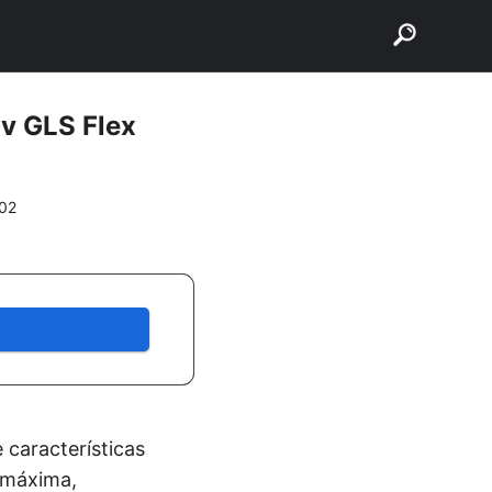
buscar
6v GLS Flex
02
características
a máxima,