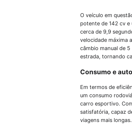
O veículo em questã
potente de 142 cv e
cerca de 9,9 segund
velocidade máxima at
câmbio manual de 5 
estrada, tornando c
Consumo e aut
Em termos de eficiê
um consumo rodoviár
carro esportivo. Co
satisfatória, capaz 
viagens mais longas.