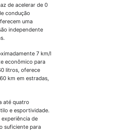
az de acelerar de 0
 de condução
 oferecem uma
nsão independente
s.
roximadamente 7 km/l
nte econômico para
 litros, oferece
660 km em estradas,
a até quatro
ilo e esportividade.
experiência de
 suficiente para