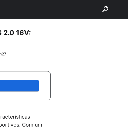
buscar
S 2.0 16V:
h27
acterísticas
sportivos. Com um