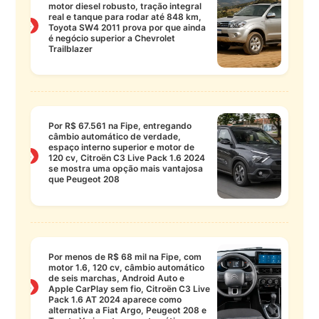
motor diesel robusto, tração integral
real e tanque para rodar até 848 km,
❯
Toyota SW4 2011 prova por que ainda
é negócio superior a Chevrolet
Trailblazer
Por R$ 67.561 na Fipe, entregando
câmbio automático de verdade,
espaço interno superior e motor de
❯
120 cv, Citroën C3 Live Pack 1.6 2024
se mostra uma opção mais vantajosa
que Peugeot 208
Por menos de R$ 68 mil na Fipe, com
motor 1.6, 120 cv, câmbio automático
de seis marchas, Android Auto e
❯
Apple CarPlay sem fio, Citroën C3 Live
Pack 1.6 AT 2024 aparece como
alternativa a Fiat Argo, Peugeot 208 e