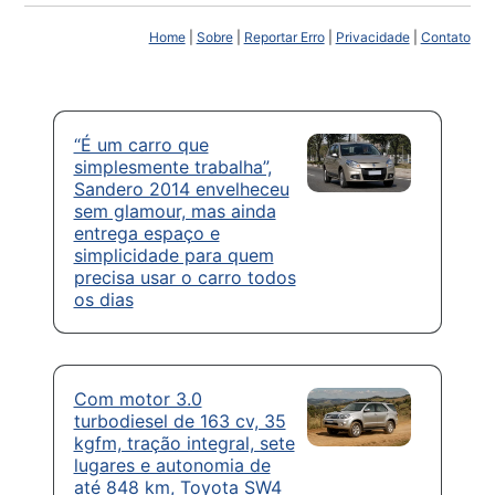
Home
|
Sobre
|
Reportar Erro
|
Privacidade
|
Contato
“É um carro que
simplesmente trabalha”,
Sandero 2014 envelheceu
sem glamour, mas ainda
entrega espaço e
simplicidade para quem
precisa usar o carro todos
os dias
Com motor 3.0
turbodiesel de 163 cv, 35
kgfm, tração integral, sete
lugares e autonomia de
até 848 km, Toyota SW4