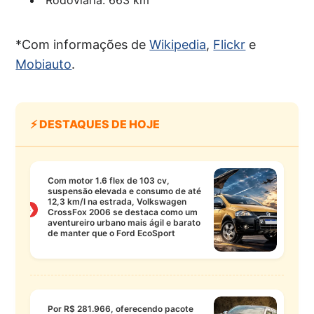
*Com informações de
Wikipedia
,
Flickr
e
Mobiauto
.
⚡ DESTAQUES DE HOJE
Com motor 1.6 flex de 103 cv,
suspensão elevada e consumo de até
12,3 km/l na estrada, Volkswagen
❯
CrossFox 2006 se destaca como um
aventureiro urbano mais ágil e barato
de manter que o Ford EcoSport
Por R$ 281.966, oferecendo pacote