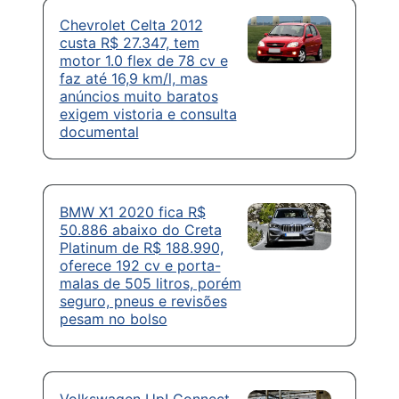
Chevrolet Celta 2012
custa R$ 27.347, tem
motor 1.0 flex de 78 cv e
faz até 16,9 km/l, mas
anúncios muito baratos
exigem vistoria e consulta
documental
BMW X1 2020 fica R$
50.886 abaixo do Creta
Platinum de R$ 188.990,
oferece 192 cv e porta-
malas de 505 litros, porém
seguro, pneus e revisões
pesam no bolso
Volkswagen Up! Connect