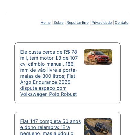
Home
|
Sobre
|
Reportar Erro
|
Privacidade
|
Contato
Ele custa cerca de R$ 78
mil, tem motor 1.3 de 107
cv, câmbio manual, 186
mm de vão livre e porta-
malas de 300 litros; Fiat
Argo Endurance 2025
disputa espaço com
Volkswagen Polo Robust
Fiat 147 completa 50 anos
e dono relembra: “Era
pequeno, mas ajudou o