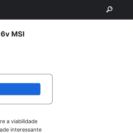
buscar
16v MSI
e a viabilidade
ade interessante