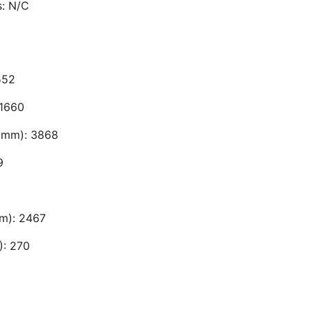
s: N/C
552
 1660
(mm): 3868
9
mm): 2467
): 270