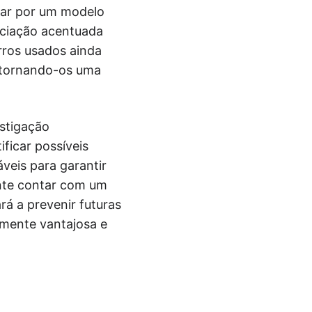
tar por um modelo
reciação acentuada
rros usados ainda
, tornando-os uma
estigação
ificar possíveis
veis para garantir
nte contar com um
rá a prevenir futuras
amente vantajosa e