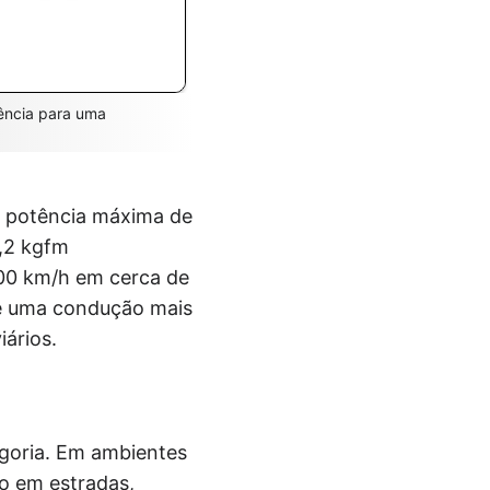
ência para uma
ma potência máxima de
6,2 kgfm
100 km/h em cerca de
 e uma condução mais
ários.
goria. Em ambientes
to em estradas,