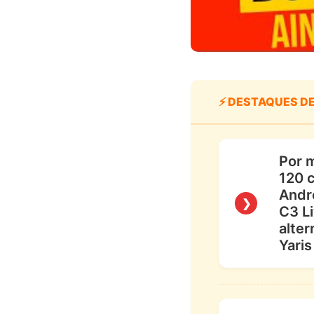
⚡ DESTAQUES D
Por m
120 
Andro
❯
C3 L
alter
Yaris