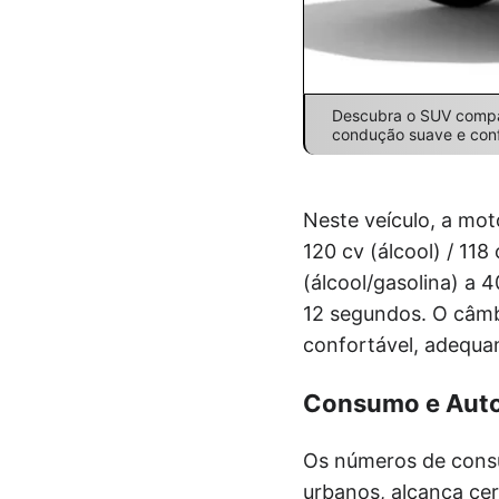
Descubra o SUV compac
condução suave e conf
Neste veículo, a mot
120 cv (álcool) / 11
(álcool/gasolina) a
12 segundos. O câmb
confortável, adequa
Consumo e Aut
Os números de consu
urbanos, alcança cer