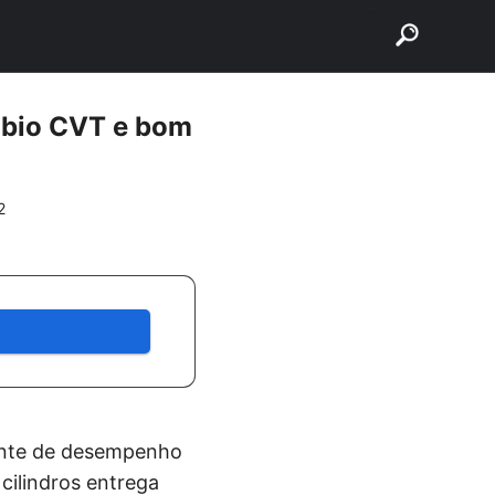
buscar
mbio CVT e bom
2
ante de desempenho
 cilindros entrega