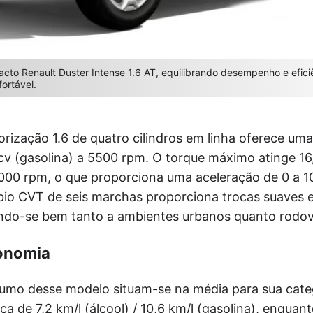
to Renault Duster Intense 1.6 AT, equilibrando desempenho e efici
ortável.
orização 1.6 de quatro cilindros em linha oferece u
8 cv (gasolina) a 5500 rpm. O torque máximo atinge 1
 4000 rpm, o que proporciona uma aceleração de 0 a 
io CVT de seis marchas proporciona trocas suaves
ndo-se bem tanto a ambientes urbanos quanto rodovi
onomia
mo desse modelo situam-se na média para sua cate
ca de 7,2 km/l (álcool) / 10,6 km/l (gasolina), enquan