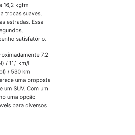
e 16,2 kgfm
a trocas suaves,
as estradas. Essa
segundos,
nho satisfatório.
proximadamente 7,2
 / 11,1 km/l
ol) / 530 km
oferece uma proposta
 de um SUV. Com um
como uma opção
veis para diversos