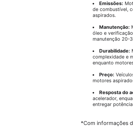
Emissões:
Moto
de combustível, 
aspirados.
Manutenção:
M
óleo e verificaç
manutenção 20-3
Durabilidade:
M
complexidade e m
enquanto motores 
Preço:
Veículo
motores aspirados
Resposta do a
acelerador, enqu
entregar potência 
*Com informações 