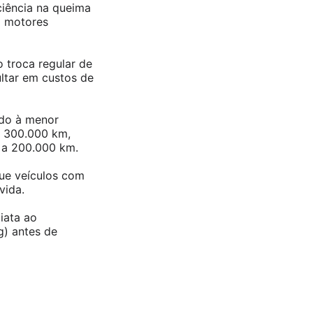
iência na queima
m motores
troca regular de
ltar em custos de
ido à menor
a 300.000 km,
 a 200.000 km.
ue veículos com
vida.
iata ao
g) antes de