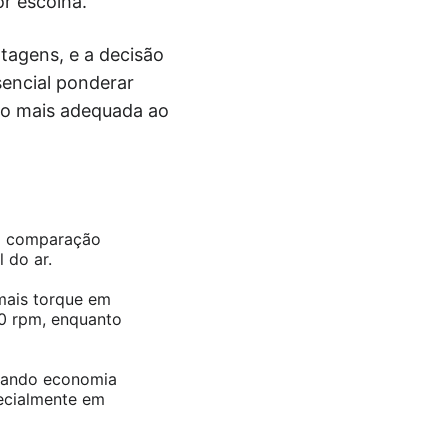
r escolha.
tagens, e a decisão
sencial ponderar
ão mais adequada ao
m comparação
 do ar.
mais torque em
00 rpm, enquanto
onando economia
ecialmente em