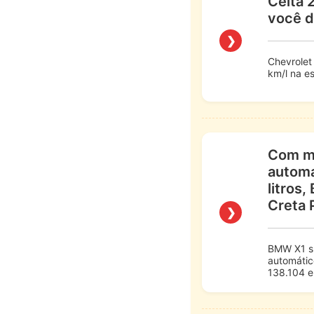
Celta 
você d
❯
Chevrolet
km/l na e
Com mo
automá
litros
Creta 
❯
BMW X1 sD
automátic
138.104 e