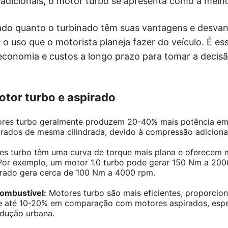
adicionais, o motor turbo se apresenta como a melho
ado quanto o turbinado têm suas vantagens e desvan
r o uso que o motorista planeja fazer do veículo. É es
conomia e custos a longo prazo para tomar a decis
otor turbo e aspirado
res turbo geralmente produzem 20-40% mais potência e
rados de mesma cilindrada, devido à compressão adicional
s turbo têm uma curva de torque mais plana e oferecem 
 Por exemplo, um motor 1.0 turbo pode gerar 150 Nm a 20
irado gera cerca de 100 Nm a 4000 rpm.
ombustível:
Motores turbo são mais eficientes, proporci
e até 10-20% em comparação com motores aspirados, esp
dução urbana.