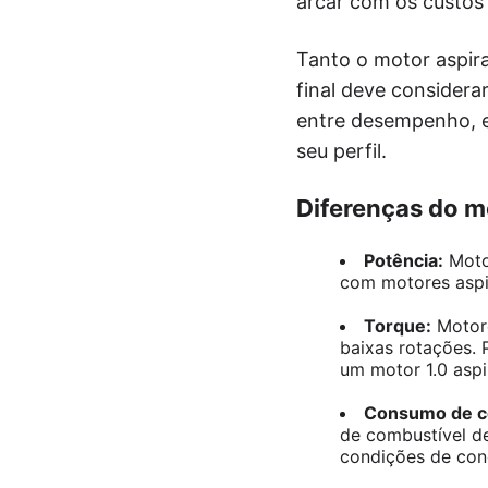
arcar com os custos 
Tanto o motor aspir
final deve considera
entre desempenho, e
seu perfil.
Diferenças do m
Potência:
Moto
com motores aspi
Torque:
Motore
baixas rotações.
um motor 1.0 asp
Consumo de c
de combustível d
condições de con