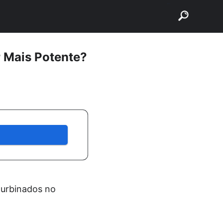
buscar
r Mais Potente?
turbinados no