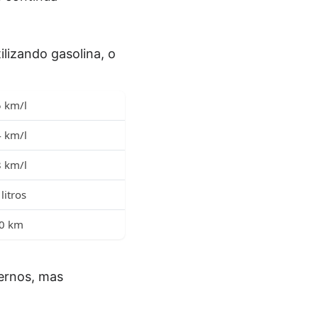
ilizando gasolina, o
5 km/l
4 km/l
8 km/l
litros
0 km
ernos, mas