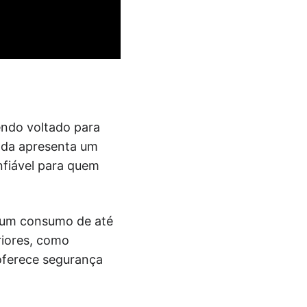
endo voltado para
inda apresenta um
nfiável para quem
 um consumo de até
riores, como
 oferece segurança