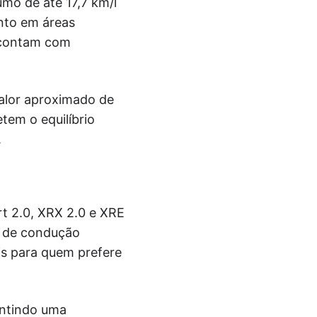
mo de até 17,7 km/l
anto em áreas
s contam com
alor aproximado de
tem o equilíbrio
.
t 2.0, XRX 2.0 e XRE
a de condução
is para quem prefere
antindo uma