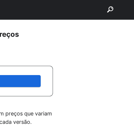
buscar
preços
om preços que variam
 cada versão.