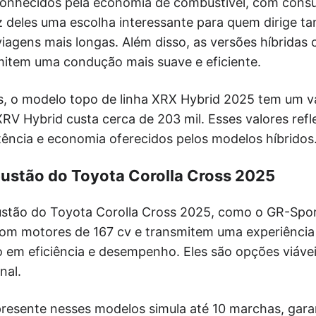
onhecidos pela economia de combustível, com consu
z deles uma escolha interessante para quem dirige t
iagens mais longas. Além disso, as versões híbrida
mitem uma condução mais suave e eficiente.
, o modelo topo de linha XRX Hybrid 2025 tem um v
XRV Hybrid custa cerca de 203 mil. Esses valores refle
tência e economia oferecidos pelos modelos híbridos
ustão do Toyota Corolla Cross 2025
tão do Toyota Corolla Cross 2025, como o GR-Spor
com motores de 167 cv e transmitem uma experiênci
o em eficiência e desempenho. Eles são opções viáve
nal.
resente nesses modelos simula até 10 marchas, gar