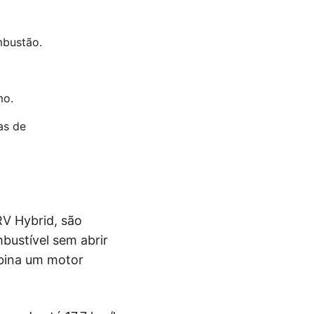
mbustão.
mo.
as de
RV Hybrid, são
bustível sem abrir
bina um motor