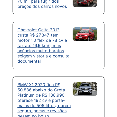
70 mil para fugir dos
preços dos carros novos
Chevrolet Celta 2012
custa R$ 27.347, tem
motor 1.0 flex de 78 cv e
faz até 16,9 km/l, mas
anúncios muito baratos
exigem vistoria e consulta
documental
BMW X1 2020 fica R$
50.886 abaixo do Creta
Platinum de R$ 188.990,
oferece 192 cv e porta-
malas de 505 litros, porém
seguro, pneus e revisões
pesam no bolso