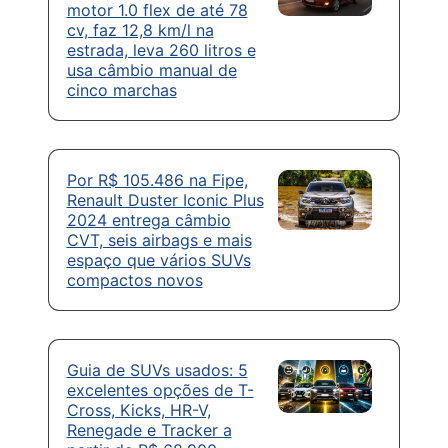
motor 1.0 flex de até 78
cv, faz 12,8 km/l na
estrada, leva 260 litros e
usa câmbio manual de
cinco marchas
Por R$ 105.486 na Fipe,
Renault Duster Iconic Plus
2024 entrega câmbio
CVT, seis airbags e mais
espaço que vários SUVs
compactos novos
Guia de SUVs usados: 5
excelentes opções de T-
Cross, Kicks, HR-V,
Renegade e Tracker a