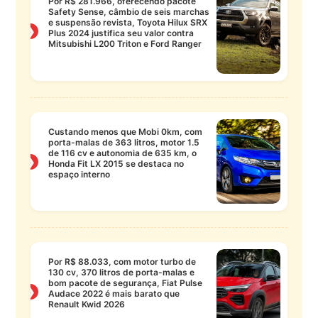
Por R$ 281.966, oferecendo pacote
Safety Sense, câmbio de seis marchas
e suspensão revista, Toyota Hilux SRX
❯
Plus 2024 justifica seu valor contra
Mitsubishi L200 Triton e Ford Ranger
Custando menos que Mobi 0km, com
porta-malas de 363 litros, motor 1.5
de 116 cv e autonomia de 635 km, o
❯
Honda Fit LX 2015 se destaca no
espaço interno
Por R$ 88.033, com motor turbo de
130 cv, 370 litros de porta-malas e
bom pacote de segurança, Fiat Pulse
❯
Audace 2022 é mais barato que
Renault Kwid 2026