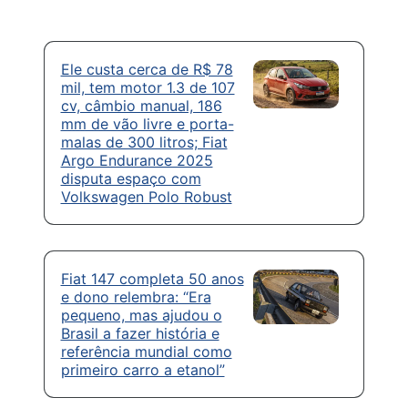
Ele custa cerca de R$ 78
mil, tem motor 1.3 de 107
cv, câmbio manual, 186
mm de vão livre e porta-
malas de 300 litros; Fiat
Argo Endurance 2025
disputa espaço com
Volkswagen Polo Robust
Fiat 147 completa 50 anos
e dono relembra: “Era
pequeno, mas ajudou o
Brasil a fazer história e
referência mundial como
primeiro carro a etanol”