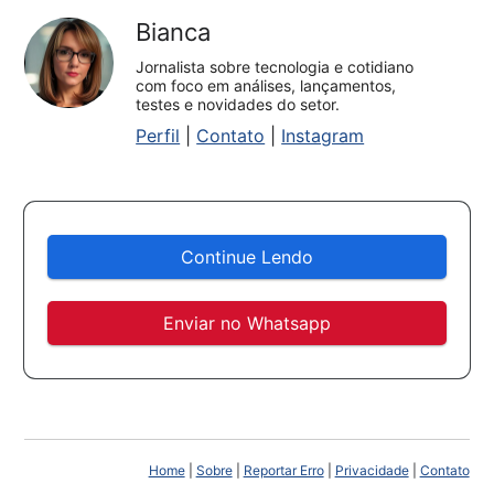
Bianca
Jornalista sobre tecnologia e cotidiano
com foco em análises, lançamentos,
testes e novidades do setor.
Perfil
|
Contato
|
Instagram
Continue Lendo
Enviar no Whatsapp
Home
|
Sobre
|
Reportar Erro
|
Privacidade
|
Contato