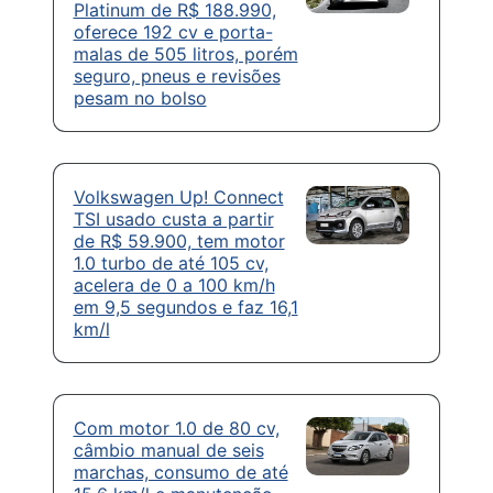
Platinum de R$ 188.990,
oferece 192 cv e porta-
malas de 505 litros, porém
seguro, pneus e revisões
pesam no bolso
Volkswagen Up! Connect
TSI usado custa a partir
de R$ 59.900, tem motor
1.0 turbo de até 105 cv,
acelera de 0 a 100 km/h
em 9,5 segundos e faz 16,1
km/l
Com motor 1.0 de 80 cv,
câmbio manual de seis
marchas, consumo de até