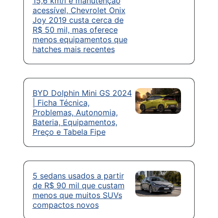
15,6 km/l e manutenção
acessível, Chevrolet Onix
Joy 2019 custa cerca de
R$ 50 mil, mas oferece
menos equipamentos que
hatches mais recentes
BYD Dolphin Mini GS 2024
| Ficha Técnica,
Problemas, Autonomia,
Bateria, Equipamentos,
Preço e Tabela Fipe
5 sedans usados a partir
de R$ 90 mil que custam
menos que muitos SUVs
compactos novos