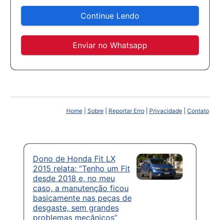
Continue Lendo
Enviar no Whatsapp
Home
|
Sobre
|
Reportar Erro
|
Privacidade
|
Contato
Dono de Honda Fit LX
2015 relata: “Tenho um Fit
desde 2018 e, no meu
caso, a manutenção ficou
basicamente nas peças de
desgaste, sem grandes
problemas mecânicos”