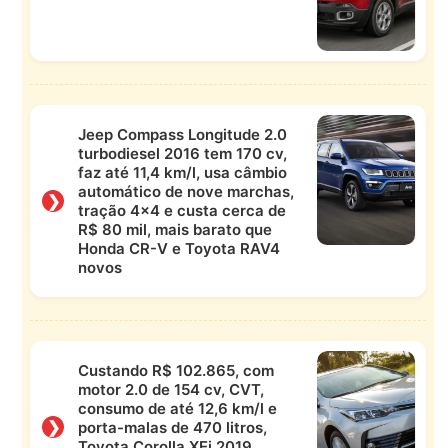
Jeep Compass Longitude 2.0
turbodiesel 2016 tem 170 cv,
faz até 11,4 km/l, usa câmbio
automático de nove marchas,
❯
tração 4×4 e custa cerca de
R$ 80 mil, mais barato que
Honda CR-V e Toyota RAV4
novos
Custando R$ 102.865, com
motor 2.0 de 154 cv, CVT,
consumo de até 12,6 km/l e
❯
porta-malas de 470 litros,
Toyota Corolla XEi 2019