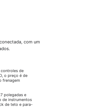
e conectada, com um
ados.
 controles de
CD, o preço é de
mo frenagem
17 polegadas e
ro de instrumentos
ck de teto e para-