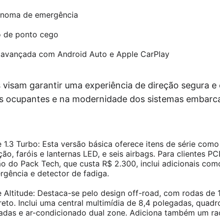
ônoma de emergência
 de ponto cego
 avançada com Android Auto e Apple CarPlay
s visam garantir uma experiência de direção segura 
s ocupantes e na modernidade dos sistemas embarc
1.3 Turbo: Esta versão básica oferece itens de série como
ção, faróis e lanternas LED, e seis airbags. Para clientes P
o do Pack Tech, que custa R$ 2.300, inclui adicionais co
gência e detector de fadiga.
Altitude: Destaca-se pelo design off-road, com rodas de 
reto. Inclui uma central multimídia de 8,4 polegadas, quad
gadas e ar-condicionado dual zone. Adiciona também um ra