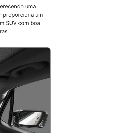
ferecendo uma
r proporciona um
a um SUV com boa
ras.