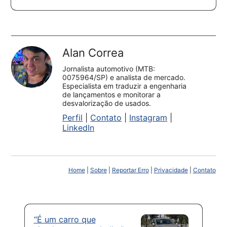
Alan Correa
Jornalista automotivo (MTB:
0075964/SP) e analista de mercado.
Especialista em traduzir a engenharia
de lançamentos e monitorar a
desvalorização de usados.
Perfil
|
Contato
|
Instagram
|
LinkedIn
Home
|
Sobre
|
Reportar Erro
|
Privacidade
|
Contato
“É um carro que