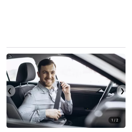
❮
❯
1
/ 2