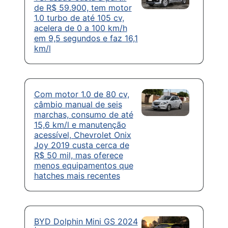
de R$ 59.900, tem motor
1.0 turbo de até 105 cv,
acelera de 0 a 100 km/h
em 9,5 segundos e faz 16,1
km/l
Com motor 1.0 de 80 cv,
câmbio manual de seis
marchas, consumo de até
15,6 km/l e manutenção
acessível, Chevrolet Onix
Joy 2019 custa cerca de
R$ 50 mil, mas oferece
menos equipamentos que
hatches mais recentes
BYD Dolphin Mini GS 2024