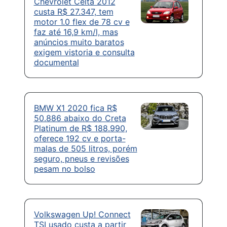
Chevrolet Celta 2012
custa R$ 27.347, tem
motor 1.0 flex de 78 cv e
faz até 16,9 km/l, mas
anúncios muito baratos
exigem vistoria e consulta
documental
BMW X1 2020 fica R$
50.886 abaixo do Creta
Platinum de R$ 188.990,
oferece 192 cv e porta-
malas de 505 litros, porém
seguro, pneus e revisões
pesam no bolso
Volkswagen Up! Connect
TSI usado custa a partir