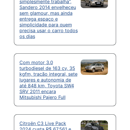
simplesmente trabalha”,
Sandero 2014 envelheceu
sem glamour, mas ainda
entrega espaço e
simplicidade para quem
precisa usar o carro todos
os dias
Com motor 3.0
turbodiesel de 163 cv, 35
kgfm, tração integral, sete
lugares e autonomia de
até 848 km, Toyota SW4
SRV 2011 encara
Mitsubishi Pajero Full
Citroën C3 Live Pack
2024 custa R$ 67.561 e