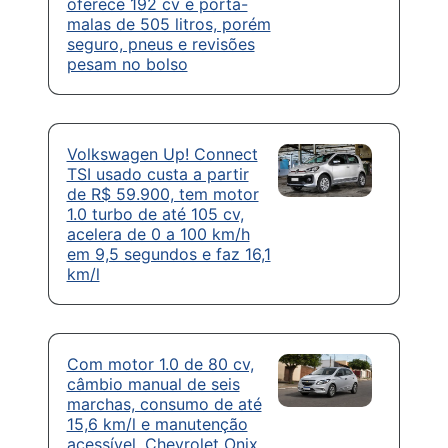
oferece 192 cv e porta-
malas de 505 litros, porém
seguro, pneus e revisões
pesam no bolso
Volkswagen Up! Connect
TSI usado custa a partir
de R$ 59.900, tem motor
1.0 turbo de até 105 cv,
acelera de 0 a 100 km/h
em 9,5 segundos e faz 16,1
km/l
Com motor 1.0 de 80 cv,
câmbio manual de seis
marchas, consumo de até
15,6 km/l e manutenção
acessível, Chevrolet Onix