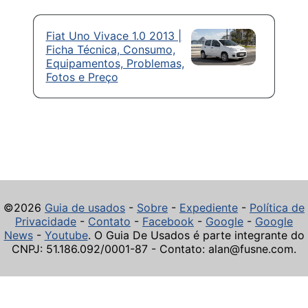
Fiat Uno Vivace 1.0 2013 |
Ficha Técnica, Consumo,
Equipamentos, Problemas,
Fotos e Preço
©2026
Guia de usados
-
Sobre
-
Expediente
-
Política de
Privacidade
-
Contato
-
Facebook
-
Google
-
Google
News
-
Youtube
. O Guia De Usados é parte integrante do
CNPJ: 51.186.092/0001-87 - Contato: alan@fusne.com.